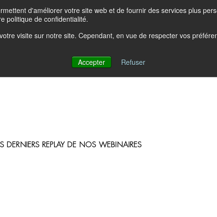
ettent d'améliorer votre site web et de fournir des services plus person
e politique de confidentialité.
e votre visite sur notre site. Cependant, en vue de respecter vos préfér
?
Solutions
Produits
Partenaires
Ressources
Accepter
Refuser
S DERNIERS REPLAY DE NOS WEBINAIRES