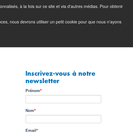
nalisés, à la fois sur ce site et via d'autres médias. Pour obtenir
Blog produit
Portail support (login)
EN
FR
ences, nous devrons utiliser un petit cookie pour que nous n'ayons
Société
Contact
Demo
Inscrivez-vous à notre
newsletter
Prénom
*
Nom
*
Email
*