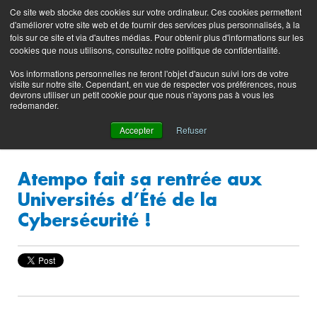
Preserving data ecosystems
Ce site web stocke des cookies sur votre ordinateur. Ces cookies permettent
Blog produit
Portail
EN
FR
d'améliorer votre site web et de fournir des services plus personnalisés, à la
support
fois sur ce site et via d'autres médias. Pour obtenir plus d'informations sur les
(login)
cookies que nous utilisons, consultez notre politique de confidentialité.
Vos informations personnelles ne feront l'objet d'aucun suivi lors de votre
visite sur notre site. Cependant, en vue de respecter vos préférences, nous
devrons utiliser un petit cookie pour que nous n'ayons pas à vous les
redemander.
Accepter
Refuser
Atempo fait sa rentrée aux
Universités d’Été de la
Cybersécurité !