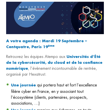
A votre agenda : Mardi 19 Septembre –
ème
Centquatre, Paris 19
Retrouvez les équipes Atempo aux
Universités d’Été
de la cybersécurité, du cloud et de la confiance
numérique
, l’évènement incontournable de rentrée,
organisé par Hexatrust.
Une journée
qui portera haut et fort l’excellence
filière cyber en France, en y associant tout
l’écosystème (clients, partenaires, prospects,
associations, …)